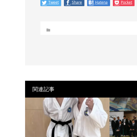
Tweet
Share
Hatena
Pocket
関連記事