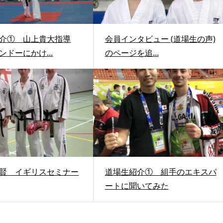
介① 山上貴大指導
会員インタビュー (道場生の声)
ンドーにかけ...
のページを追...
賢 イギリスセミナー
道場生紹介① 組手のエキスパ
ートに聞いてみた