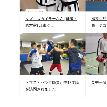
タズ・スカイラーさん (俳優・
指導員紹
脚本家) 江東ク...
員 テコ
トマス・バラダ師賢が中野道場
黄秀一師
を訪問されました