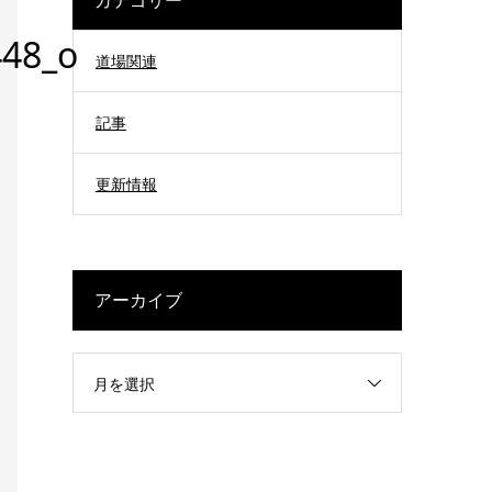
48_o
道場関連
記事
更新情報
アーカイブ
月を選択