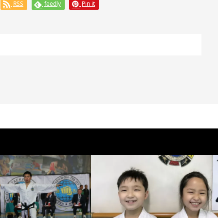
RSS
feedly
Pin it