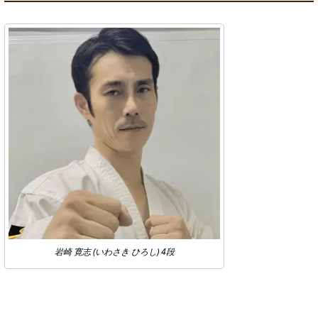
岩崎 寛志 (いわさき ひろし) 4段