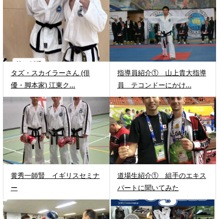
タズ・スカイラーさん (俳
指導員紹介① 山上貴大指導
優・脚本家) 江東ク...
員 テコンドーにかけ...
黄秀一師賢 イギリスセミナ
道場生紹介① 組手のエキス
ー
パートに聞いてみた