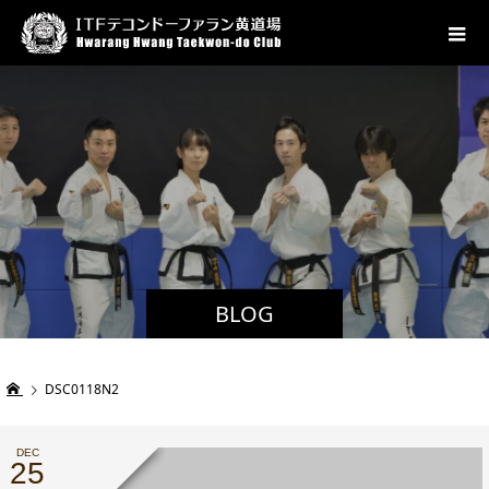
BLOG
DSC0118N2
DEC
25