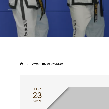
switch-image_740x520
DEC
23
2019