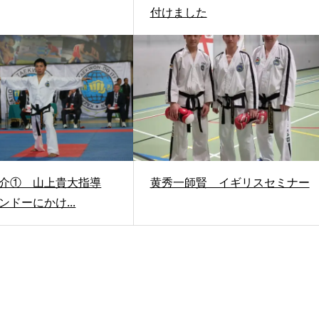
付けました
介① 山上貴大指導
黄秀一師賢 イギリスセミナー
ンドーにかけ...