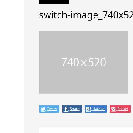
switch-image_740x5
Tweet
Share
Hatena
Pocket