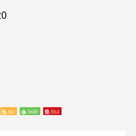
20
RSS
feedly
Pin it