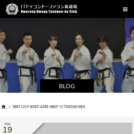
BLOG
388112CF-8DEF-428E-9BEF-1C7DE03618E6
FEB
19