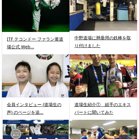
中野道場に懸垂用の鉄棒を取
ITF テコンドー ファラン黄道
り付けました
場公式 Web...
会員インタビュー (道場生の
道場生紹介① 組手のエキス
声) のページを追...
パートに聞いてみた