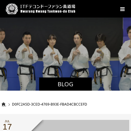
BLOG
D0FC2A5D-3CED-4769-B93E-FBAD4CBCCEFD
JUL
17