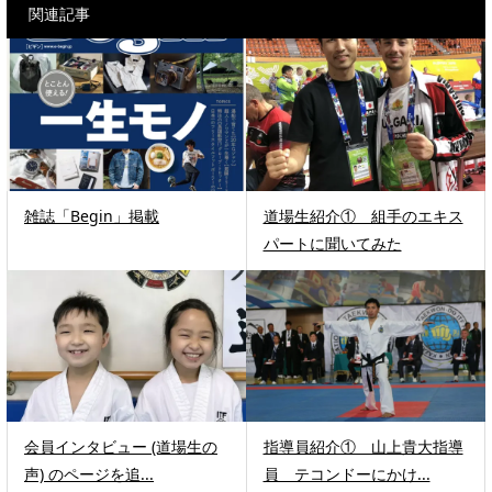
関連記事
雑誌「Begin」掲載
道場生紹介① 組手のエキス
パートに聞いてみた
会員インタビュー (道場生の
指導員紹介① 山上貴大指導
声) のページを追...
員 テコンドーにかけ...