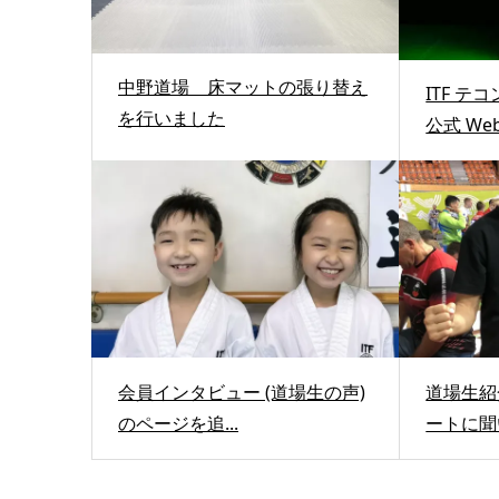
中野道場 床マットの張り替え
ITF テ
を行いました
公式 Web.
会員インタビュー (道場生の声)
道場生紹
のページを追...
ートに聞