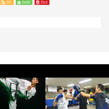
RSS
feedly
Pin it