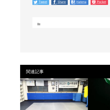
Tweet
Share
Hatena
Pocket
関連記事