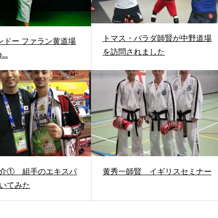
トマス・バラダ師賢が中野道場
コンドー ファラン黄道場
を訪問されました
..
介① 組手のエキスパ
黄秀一師賢 イギリスセミナー
いてみた